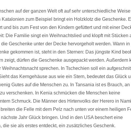
schen auf der ganzen Welt oft auf sehr unterschiedliche Weise
Katalonien zum Beispiel bringt ein Holzklotz die Geschenke. E
 und bis zum Fest von den Kindern gefüttert und mit einer Dec
: Die Familie singt ein Weihnachtslied und klopft mit Stücken 
ie Geschenke unter der Decke hervorgeholt werden. Wann in
henke gekommen ist, steht in den Sternen: Das jüngste Kind beo
ern zeigt, dürfen die Geschenke ausgepackt werden. Außerdem
der Weihnachtsnacht sprechen. In Tschechien soll ein aufgeschnit
Sieht das Kerngehäuse aus wie ein Stern, bedeutet das Glück 
enig Gutes auf die Menschen zu. In Tansania ist es Brauch, an
 zu verschenken. In Kenia schmücken die Menschen keine
untem Schmuck. Die Männer des Hirtenvolks der Herero in Nam
reiten die Felle mit dem Pelz nach unten vor einem heiligen F
s nächste Jahr Glück bringen. Und in den USA beschert eine
die sie als erstes entdeckt, ein zusätzliches Geschenk.