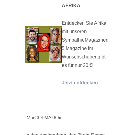
AFRIKA
Entdecken Sie Afrika
mit unseren
SympathieMagazinen.
5 Magazine im
Wunschschuber gibt
es für nur 20 €!
Jetzt entdecken
IM »COLMADO«